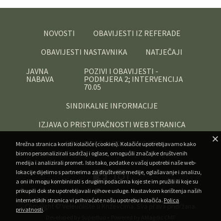
NOVOSTI
OBAVIJESTI IZ REFERADE
OBAVIJESTI NASTAVNIKA
NATJEČAJI
JAVNA
POZIVI I OBAVIJESTI -
NABAVA
PODMJERA 2; INTERVENCIJA
70.05
SINDIKALNE INFORMACIJE
IZJAVA O PRISTUPAČNOSTI WEB STRANICA
OBAVIJEST O PRIVATNOSTI
Mrežna stranica koristi kolačiće (cookies). Kolačiće upotrebljavamo kako
bismo personalizirali sadržaj i oglase, omogućili značajke društvenih
medija i analizirali promet. Isto tako, podatke o vašoj upotrebi naše web-
lokacije dijelimo s partnerima za društvene medije, oglašavanje i analizu,
a oni ih mogu kombinirati s drugim podacima koje ste im pružili ili koje su
prikupili dok ste upotrebljavali njihove usluge. Nastavkom korištenja naših
internetskih stranica vi prihvaćate našu upotrebu kolačića.
Polica
Copyright ©
Veleučilište u Križevcima
. Sva prava pridržana.
privatnosti
.
•
Developed by Superfluo
Powered by AMagdic CMF