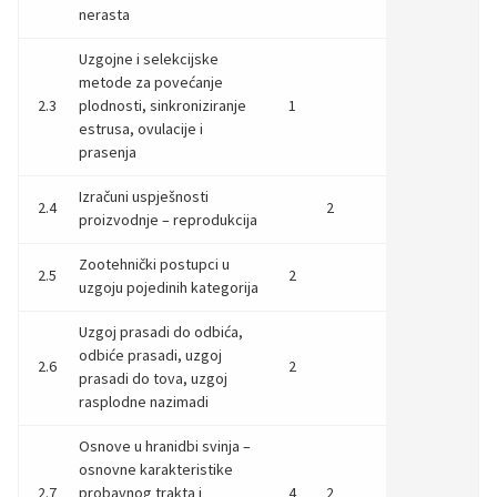
nerasta
Uzgojne i selekcijske
metode za povećanje
2.3
plodnosti, sinkroniziranje
1
estrusa, ovulacije i
prasenja
Izračuni uspješnosti
2.4
2
proizvodnje – reprodukcija
Zootehnički postupci u
2.5
2
uzgoju pojedinih kategorija
Uzgoj prasadi do odbića,
odbiće prasadi, uzgoj
2.6
2
prasadi do tova, uzgoj
rasplodne nazimadi
Osnove u hranidbi svinja –
osnovne karakteristike
2.7
probavnog trakta i
4
2