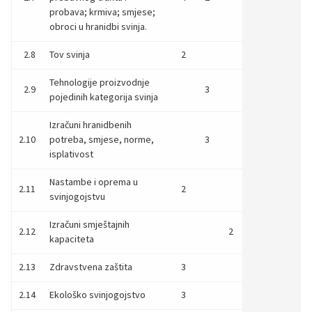
probava; krmiva; smjese;
obroci u hranidbi svinja.
2.8
Tov svinja
2
Tehnologije proizvodnje
2.9
3
pojedinih kategorija svinja
Izračuni hranidbenih
2.10
potreba, smjese, norme,
3
isplativost
Nastambe i oprema u
2.11
2
svinjogojstvu
Izračuni smještajnih
2.12
2
kapaciteta
2.13
Zdravstvena zaštita
3
2.14
Ekološko svinjogojstvo
3