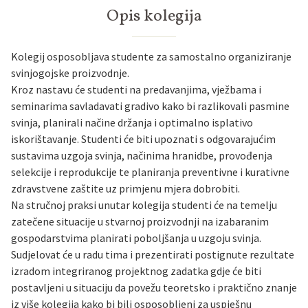
Opis kolegija
Kolegij osposobljava studente za samostalno organiziranje
svinjogojske proizvodnje.
Kroz nastavu će studenti na predavanjima, vježbama i
seminarima savladavati gradivo kako bi razlikovali pasmine
svinja, planirali načine držanja i optimalno isplativo
iskorištavanje. Studenti će biti upoznati s odgovarajućim
sustavima uzgoja svinja, načinima hranidbe, provođenja
selekcije i reprodukcije te planiranja preventivne i kurativne
zdravstvene zaštite uz primjenu mjera dobrobiti.
Na stručnoj praksi unutar kolegija studenti će na temelju
zatečene situacije u stvarnoj proizvodnji na izabaranim
gospodarstvima planirati poboljšanja u uzgoju svinja.
Sudjelovat će u radu tima i prezentirati postignute rezultate
izradom integriranog projektnog zadatka gdje će biti
postavljeni u situaciju da povežu teoretsko i praktično znanje
iz više kolegija kako bi bili osposobljeni za uspješnu