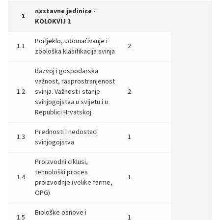
nastavne jedinice -
1
KOLOKVIJ 1
Porijeklo, udomaćivanje i
1.1
2
zoološka klasifikacija svinja
Razvoj i gospodarska
važnost, rasprostranjenost
1.2
svinja. Važnost i stanje
2
svinjogojstva u svijetu i u
Republici Hrvatskoj.
Prednosti i nedostaci
1.3
1
svinjogojstva
Proizvodni ciklusi,
tehnološki proces
1.4
1
proizvodnje (velike farme,
OPG)
Biološke osnove i
1.5
1