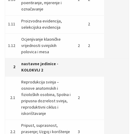
poentiranje, mjerenje i
označavanje
Proizvodna evidencija,
1.11
2
selekcijska evidencija
Ocjenjivanje klaoničke
1.12
vrijednosti svinjskih
2
2
polovica i mesa
nastavne jedinice -
2
KOLOKVIJ 2
Reprodukcija svinja –
osnove anatomskih i
fizioloških osobina, Spolna i
2.1
2
pripusna dozrelost svinja,
reproduktivni ciklus i
iskorištavanje
Pripust, suprasnost,
2.2
prasenje; Uzgoj i korištenje
3