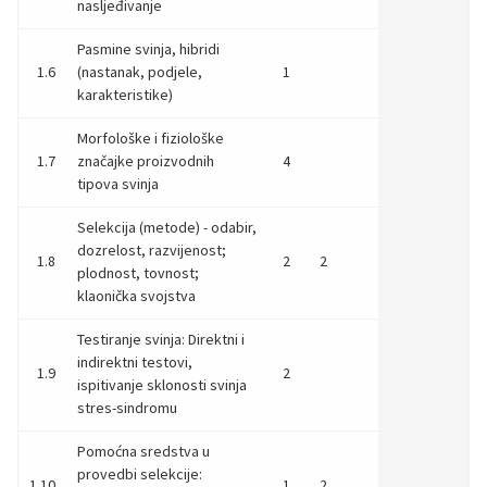
nasljeđivanje
Pasmine svinja, hibridi
1.6
(nastanak, podjele,
1
karakteristike)
Morfološke i fiziološke
1.7
značajke proizvodnih
4
tipova svinja
Selekcija (metode) - odabir,
dozrelost, razvijenost;
1.8
2
2
plodnost, tovnost;
klaonička svojstva
Testiranje svinja: Direktni i
indirektni testovi,
1.9
2
ispitivanje sklonosti svinja
stres-sindromu
Pomoćna sredstva u
provedbi selekcije:
1.10
1
2