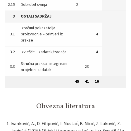
2.15
Dobrobit svinja
2
3
OSTALI SADRŽAJ
Izračuni pokazatelja
3.1
proizvodnje – primjeri iz
4
prakse
3.2
Izvješće – zadatak/zadaća
4
Stručna praksa i integrirani
3.3
23
projektni zadatak
45
41
10
Obvezna literatura
Ivanković, A., D. Filipović, I. Mustać, B. Mioč, Z. Luković, Z.
Janječić (2016): Objekti i oprema u stočarstvu. Sveučilište