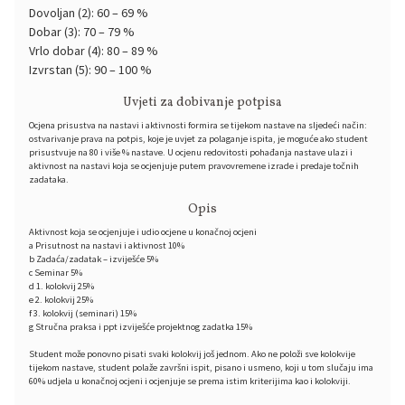
Dovoljan (2): 60 – 69 %
Dobar (3): 70 – 79 %
Vrlo dobar (4): 80 – 89 %
Izvrstan (5): 90 – 100 %
Uvjeti za dobivanje potpisa
Ocjena prisustva na nastavi i aktivnosti formira se tijekom nastave na sljedeći način:
ostvarivanje prava na potpis, koje je uvjet za polaganje ispita, je moguće ako student
prisustvuje na 80 i više % nastave. U ocjenu redovitosti pohađanja nastave ulazi i
aktivnost na nastavi koja se ocjenjuje putem pravovremene izrade i predaje točnih
zadataka.
Opis
Aktivnost koja se ocjenjuje i udio ocjene u konačnoj ocjeni
a Prisutnost na nastavi i aktivnost 10%
b Zadaća/zadatak – izviješće 5%
c Seminar 5%
d 1. kolokvij 25%
e 2. kolokvij 25%
f 3. kolokvij (seminari) 15%
g Stručna praksa i ppt izviješće projektnog zadatka 15%
Student može ponovno pisati svaki kolokvij još jednom. Ako ne položi sve kolokvije
tijekom nastave, student polaže završni ispit, pisano i usmeno, koji u tom slučaju ima
60% udjela u konačnoj ocjeni i ocjenjuje se prema istim kriterijima kao i kolokviji.