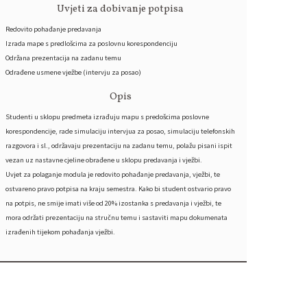
Uvjeti za dobivanje potpisa
Redovito pohađanje predavanja
Izrada mape s predlošcima za poslovnu korespondenciju
Održana prezentacija na zadanu temu
Odrađene usmene vježbe (intervju za posao)
Opis
Studenti u sklopu predmeta izrađuju mapu s predošcima poslovne
korespondencije, rade simulaciju intervjua za posao, simulaciju telefonskih
razgovora i sl., održavaju prezentaciju na zadanu temu, polažu pisani ispit
vezan uz nastavne cjeline obrađene u sklopu predavanja i vježbi.
Uvjet za polaganje modula je redovito pohađanje predavanja, vježbi, te
ostvareno pravo potpisa na kraju semestra. Kako bi student ostvario pravo
na potpis, ne smije imati više od 20% izostanka s predavanja i vježbi, te
mora održati prezentaciju na stručnu temu i sastaviti mapu dokumenata
izrađenih tijekom pohađanja vježbi.