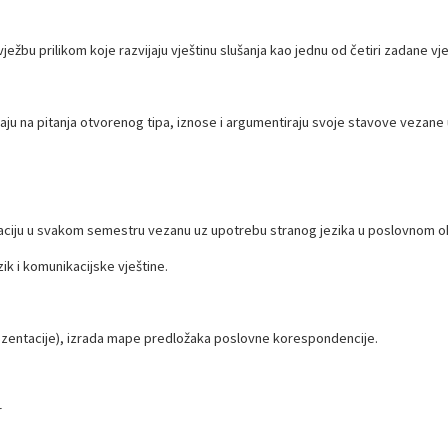
vježbu prilikom koje razvijaju vještinu slušanja kao jednu od četiri zadane v
raju na pitanja otvorenog tipa, iznose i argumentiraju svoje stavove vezane
ciju u svakom semestru vezanu uz upotrebu stranog jezika u poslovnom okru
zik i komunikacijske vještine.
rezentacije), izrada mape predložaka poslovne korespondencije.
r