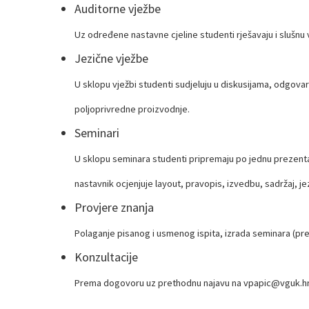
Auditorne vježbe
Uz određene nastavne cjeline studenti rješavaju i slušnu 
Jezične vježbe
U sklopu vježbi studenti sudjeluju u diskusijama, odgova
poljoprivredne proizvodnje.
Seminari
U sklopu seminara studenti pripremaju po jednu prezenta
nastavnik ocjenjuje layout, pravopis, izvedbu, sadržaj, je
Provjere znanja
Polaganje pisanog i usmenog ispita, izrada seminara (p
Konzultacije
Prema dogovoru uz prethodnu najavu na vpapic@vguk.h