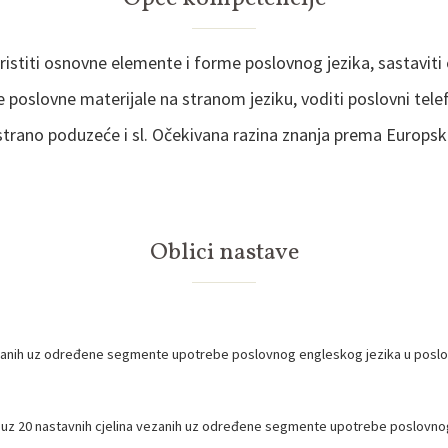
istiti osnovne elemente i forme poslovnog jezika, sastavi
poslovne materijale na stranom jeziku, voditi poslovni telef
i strano poduzeće i sl. Očekivana razina znanja prema Europsk
Oblici nastave
vezanih uz određene segmente upotrebe poslovnog engleskog jezika u posl
ani uz 20 nastavnih cjelina vezanih uz određene segmente upotrebe poslovn