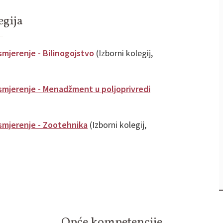
egija
smjerenje - Bilinogojstvo
(Izborni kolegij,
smjerenje - Menadžment u poljoprivredi
smjerenje - Zootehnika
(Izborni kolegij,
Opće kompetencije