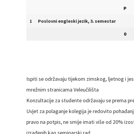
P
1
Poslovni engleski jezik, 3. semestar
0
Ispiti se održavaju tijekom zimskog, ljetnog i 
mrežnim stranicama Veleučilišta
Konzultacije za studente održavaju se prema p
Uvjet za polaganje kolegija je redovito pohađanj
pravo na potpis, ne smije imati više od 20% izo
izrađenih kao seminarski rad.