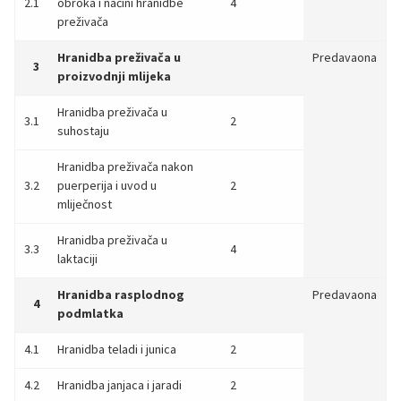
2.1
obroka i načini hranidbe
4
preživača
Hranidba preživača u
Predavaona
3
proizvodnji mlijeka
Hranidba preživača u
3.1
2
suhostaju
Hranidba preživača nakon
3.2
puerperija i uvod u
2
mliječnost
Hranidba preživača u
3.3
4
laktaciji
Hranidba rasplodnog
Predavaona
4
podmlatka
4.1
Hranidba teladi i junica
2
4.2
Hranidba janjaca i jaradi
2