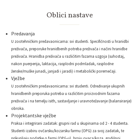
Oblici nastave
Predavanja
U zootehničkim predavaonicama: svi studenti. Specifičnosti u hranidbi
preživača, preporuke hranidbenih potreba preživača i načini hranidbe
preživača. Hranidba preživača u različitim fazama uzgoja (suhostaj,
nakon puerperija, laktacija, rasplodni podmladak, rasplodne
ženske/muške junadi, janjadi i jaradi) i metabolički poremečaji.
Vježbe
U zootehničkim predavaonicama: svi studenti. Određivanje ukupnih
hranidbenih preporuka potreba u različitim proizvodnim fazama
preživača i na temelju isith, sastavljanje i uravnotežavanje (balansiranje)
obroka.
Projektantske vježbe
Praksa i integrirani zadatak: grupni rad u skupinama od 2 - 4 studenta.
Studenti izabiru ovčarsku/kozarsku farmu (OPG) za svoj zadatak, te
prikupljaju podatke o farmi (OPG-u), broju ovaca/koza, godišnoj