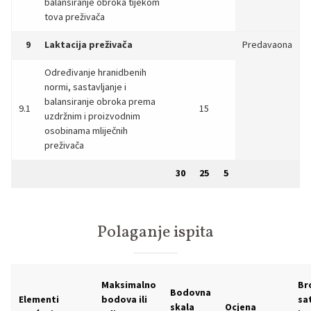
balansiranje obroka tijekom
tova preživača
9
Laktacija preživača
Predavaona
Određivanje hranidbenih
normi, sastavljanje i
balansiranje obroka prema
9.1
15
uzdržnim i proizvodnim
osobinama mliječnih
preživača
30
25
5
Polaganje ispita
Maksimalno
Br
Bodovna
Elementi
bodova ili
sa
skala
Ocjena