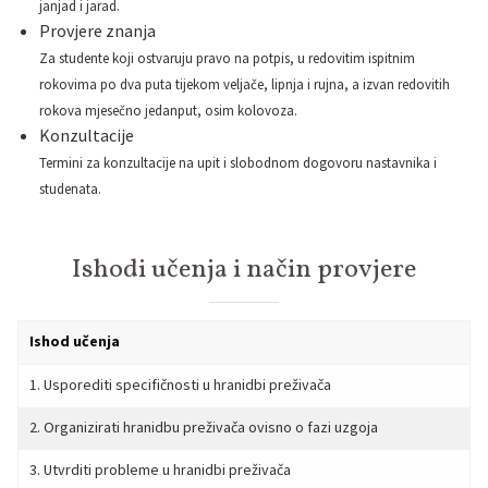
janjad i jarad.
Provjere znanja
Za studente koji ostvaruju pravo na potpis, u redovitim ispitnim
rokovima po dva puta tijekom veljače, lipnja i rujna, a izvan redovitih
rokova mjesečno jedanput, osim kolovoza.
Konzultacije
Termini za konzultacije na upit i slobodnom dogovoru nastavnika i
studenata.
Ishodi učenja i način provjere
Ishod učenja
1. Usporediti specifičnosti u hranidbi preživača
2. Organizirati hranidbu preživača ovisno o fazi uzgoja
3. Utvrditi probleme u hranidbi preživača