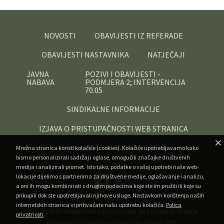
NOVOSTI
OBAVIJESTI IZ REFERADE
OBAVIJESTI NASTAVNIKA
NATJEČAJI
JAVNA
POZIVI I OBAVIJESTI -
NABAVA
PODMJERA 2; INTERVENCIJA
70.05
SINDIKALNE INFORMACIJE
IZJAVA O PRISTUPAČNOSTI WEB STRANICA
OBAVIJEST O PRIVATNOSTI
Mrežna stranica koristi kolačiće (cookies). Kolačiće upotrebljavamo kako
bismo personalizirali sadržaj i oglase, omogućili značajke društvenih
medija i analizirali promet. Isto tako, podatke o vašoj upotrebi naše web-
lokacije dijelimo s partnerima za društvene medije, oglašavanje i analizu,
a oni ih mogu kombinirati s drugim podacima koje ste im pružili ili koje su
prikupili dok ste upotrebljavali njihove usluge. Nastavkom korištenja naših
internetskih stranica vi prihvaćate našu upotrebu kolačića.
Polica
Copyright ©
Veleučilište u Križevcima
. Sva prava pridržana.
privatnosti
.
•
Developed by Superfluo
Powered by AMagdic CMF