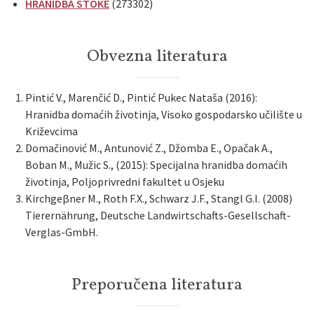
HRANIDBA STOKE
(273302)
Obvezna literatura
Pintić V., Marenčić D., Pintić Pukec Nataša (2016):
Hranidba domaćih životinja, Visoko gospodarsko učilište u
Križevcima
Domačinović M., Antunović Z., Džomba E., Opačak A.,
Boban M., Mužic S., (2015): Specijalna hranidba domaćih
životinja, Poljoprivredni fakultet u Osjeku
Kirchgeβner M., Roth F.X., Schwarz J.F., Stangl G.I. (2008)
Tierernährung, Deutsche Landwirtschafts-Gesellschaft-
Verglas-GmbH.
Preporučena literatura