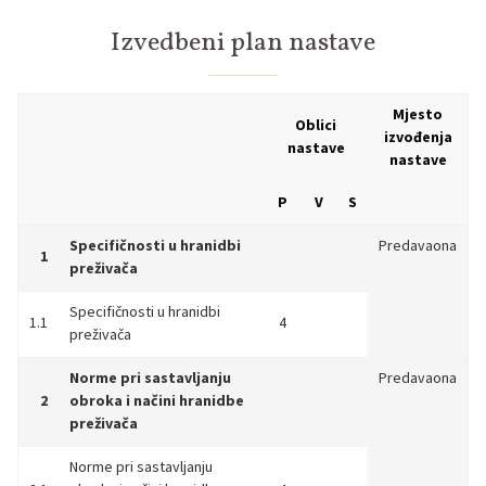
Izvedbeni plan nastave
Mjesto
Oblici
izvođenja
nastave
nastave
P
V
S
Specifičnosti u hranidbi
Predavaona
1
preživača
Specifičnosti u hranidbi
1.1
4
preživača
Norme pri sastavljanju
Predavaona
2
obroka i načini hranidbe
preživača
Norme pri sastavljanju