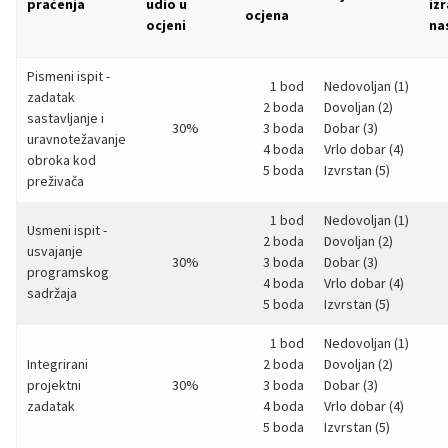
praćenja
udio u
iz
ocjena
ocjeni
na
Pismeni ispit -
1 bod
Nedovoljan (1)
zadatak
2 boda
Dovoljan (2)
sastavljanje i
30%
3 boda
Dobar (3)
uravnotežavanje
4 boda
Vrlo dobar (4)
obroka kod
5 boda
Izvrstan (5)
preživača
1 bod
Nedovoljan (1)
Usmeni ispit -
2 boda
Dovoljan (2)
usvajanje
30%
3 boda
Dobar (3)
programskog
4 boda
Vrlo dobar (4)
sadržaja
5 boda
Izvrstan (5)
1 bod
Nedovoljan (1)
Integrirani
2 boda
Dovoljan (2)
projektni
30%
3 boda
Dobar (3)
zadatak
4 boda
Vrlo dobar (4)
5 boda
Izvrstan (5)