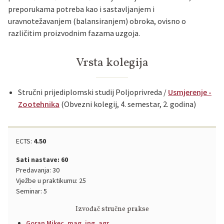
preporukama potreba kao i sastavljanjem i
uravnotežavanjem (balansiranjem) obroka, ovisno o
različitim proizvodnim fazama uzgoja.
Vrsta kolegija
Stručni prijediplomski studij Poljoprivreda /
Usmjerenje -
Zootehnika
(Obvezni kolegij, 4. semestar, 2. godina)
ECTS:
4.50
Sati nastave: 60
Predavanja: 30
Vježbe u praktikumu: 25
Seminar: 5
Izvođač stručne prakse
Goran Mikec, mag. ing. agr.