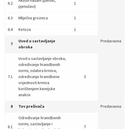
Akutni nadam (plinski,
6.2
1
pjenušavi)
6.3
Mliječna groznica
1
6.4
Ketoza
1
Uvod u sastavljanje
Predavaona
7
obroka
Uvod u sastavljanje obroka,
određivanje hranidbenih
normi, odabira krmiva,
7.1
određivanje hranidbene
3
vrijednosti krmiva
korištenjem kemijske
analize
8
Tov preživača
Predavaona
Određivanje hranidbenih
normi, sastavljanje i
8.1
7