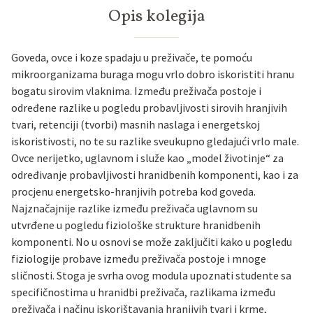
Opis kolegija
Goveda, ovce i koze spadaju u preživače, te pomoću
mikroorganizama buraga mogu vrlo dobro iskoristiti hranu
bogatu sirovim vlaknima. Između preživača postoje i
određene razlike u pogledu probavljivosti sirovih hranjivih
tvari, retenciji (tvorbi) masnih naslaga i energetskoj
iskoristivosti, no te su razlike sveukupno gledajući vrlo male.
Ovce nerijetko, uglavnom i služe kao „model životinje“ za
određivanje probavljivosti hranidbenih komponenti, kao i za
procjenu energetsko-hranjivih potreba kod goveda.
Najznačajnije razlike između preživača uglavnom su
utvrđene u pogledu fiziološke strukture hranidbenih
komponenti. No u osnovi se može zaključiti kako u pogledu
fiziologije probave između preživača postoje i mnoge
sličnosti. Stoga je svrha ovog modula upoznati studente sa
specifičnostima u hranidbi preživača, razlikama između
preživača i načinu iskorištavanja hranjivih tvari i krme,