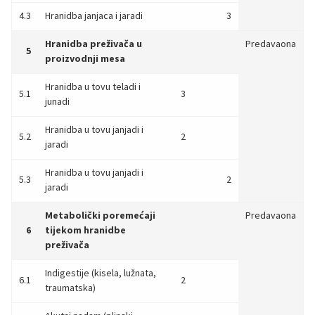
4.3
Hranidba janjaca i jaradi
3
Hranidba preživača u
Predavaona
5
proizvodnji mesa
Hranidba u tovu teladi i
5.1
3
junadi
Hranidba u tovu janjadi i
5.2
2
jaradi
Hranidba u tovu janjadi i
5.3
2
jaradi
Metabolički poremećaji
Predavaona
6
tijekom hranidbe
preživača
Indigestije (kisela, lužnata,
6.1
2
traumatska)