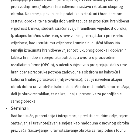
proizvodnji mesa/mlijeka i hranidbenom sastavu i strukturi ukupnog
obroka. Na temelju prikupljenih podataka o strukturi i hranidbenom
sastavu obroka, te na temlju dobivenih tablica za prosječnu hranidbenu
vrijednost krmiva, studenti izračunavaju hranidbenu vrijednost obroka,
tj. ukupnu količinu suhe tvari, sirove vlakine, energetsku- i proteinsku
vrijednost, kao i strukturnu vrijednost i ruminalni dušićni bilans. Na
temelju izračunate hranidbene vrijednosti ukupnog obroka i dobivenih
tablica hranidbenih preporuka potreba, a ovisno o proizvodnim
rezultatima farme (OPG-a), studenti subjektivno procjenjuju: dali su sve
hranidbene preporuke potreba zadovoljne s obzirom na kakvoću i
količinu finalnog proizvoda (mlijeko/meso), dali je navedeni ukupni
obrok dobro uravnotežen kako nebi došlo do metaboličkih poremećaja,
dali je obrok rentabilan, te na kraju daju i preporuke za poboljšanje
samog obroka.
Seminari
Rad kod kuće, prezentacija i interpretacija pred studentskim odjeljenjem.
Sastavljanje i uravnotežavanje smjesa kao nadopuna osnovnog obroka
preživača. Sastavljanje i uravnotežavanje obroka za rasplodnu i tovnu