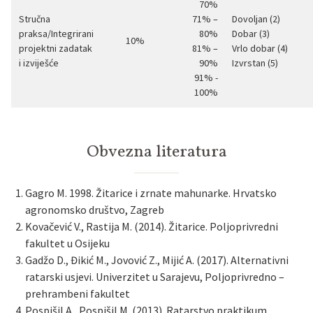
70%
Stručna
71% –
Dovoljan (2)
praksa/Integrirani
80%
Dobar (3)
10%
projektni zadatak
81% –
Vrlo dobar (4)
i izviješće
90%
Izvrstan (5)
91% -
100%
Obvezna literatura
Gagro M. 1998. Žitarice i zrnate mahunarke. Hrvatsko
agronomsko društvo, Zagreb
Kovačević V., Rastija M. (2014). Žitarice. Poljoprivredni
fakultet u Osijeku
Gadžo D., Đikić M., Jovović Z., Mijić A. (2017). Alternativni
ratarski usjevi. Univerzitet u Sarajevu, Poljoprivredno –
prehrambeni fakultet
Pospišil A., Pospišil M. (2013). Ratarstvo praktikum,