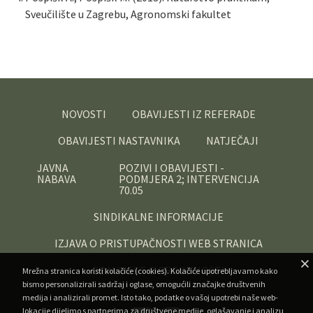
Sveučilište u Zagrebu, Agronomski fakultet
NOVOSTI
OBAVIJESTI IZ REFERADE
OBAVIJESTI NASTAVNIKA
NATJEČAJI
JAVNA
POZIVI I OBAVIJESTI -
NABAVA
PODMJERA 2; INTERVENCIJA
70.05
SINDIKALNE INFORMACIJE
IZJAVA O PRISTUPAČNOSTI WEB STRANICA
OBAVIJEST O PRIVATNOSTI
Mrežna stranica koristi kolačiće (cookies). Kolačiće upotrebljavamo kako
bismo personalizirali sadržaj i oglase, omogućili značajke društvenih
medija i analizirali promet. Isto tako, podatke o vašoj upotrebi naše web-
lokacije dijelimo s partnerima za društvene medije, oglašavanje i analizu,