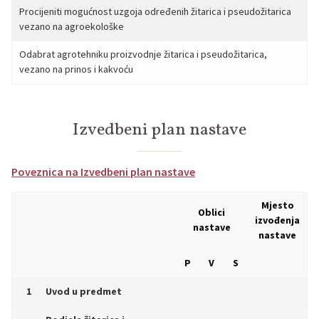
Procijeniti mogućnost uzgoja određenih žitarica i pseudožitarica
vezano na agroekološke
Odabrat agrotehniku proizvodnje žitarica i pseudožitarica,
vezano na prinos i kakvoću
Izvedbeni plan nastave
Poveznica na Izvedbeni plan nastave
Mjesto
Oblici
izvođenja
nastave
nastave
P
V
S
1
Uvod u predmet