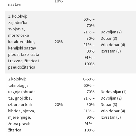
10%
nastavi
1. kolokvij:
60% –
zajednička
70%
svojstva,
71% –
Dovoljan (2)
morfološke
80%
Dobar (3)
karakteristike,
20%
81% –
Vrlo dobar (4)
kemijski sastav
90%
Izvrstan (5)
ploda, faze rasta
91% -
i razvoaj žitarica i
100%
pseudožitarica
2.kolokvij:
0-60%
tehnologija
60% –
uzgoja (obrada
70%
Nedovoljan (1)
tla, gnojidba,
71% –
Dovoljan (2)
izbor sorte ili
20%
80%
Dobar (3)
hibrida, sjetva,
81% –
Vrlo dobar (4)
mjere njege,
90%
Izvrstan (5)
žetva pravih
91% -
žitarica
100%