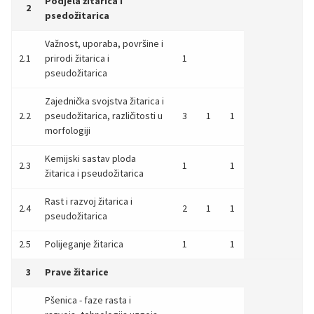
Podjela žitarica i
2
psedožitarica
Važnost, uporaba, površine i
2.1
prirodi žitarica i
1
pseudožitarica
Zajednička svojstva žitarica i
2.2
pseudožitarica, različitosti u
3
1
1
morfologiji
Kemijski sastav ploda
2.3
1
1
žitarica i pseudožitarica
Rast i razvoj žitarica i
2.4
2
1
1
pseudožitarica
2.5
Polijeganje žitarica
1
1
3
Prave žitarice
Pšenica - faze rasta i