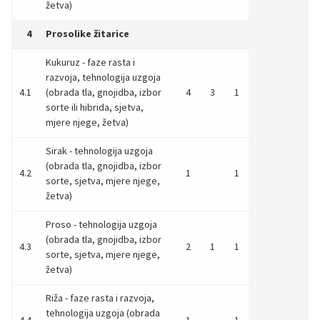
žetva)
4
Prosolike žitarice
Kukuruz - faze rasta i
razvoja, tehnologija uzgoja
4.1
(obrada tla, gnojidba, izbor
4
3
1
sorte ili hibrida, sjetva,
mjere njege, žetva)
Sirak - tehnologija uzgoja
(obrada tla, gnojidba, izbor
4.2
1
1
sorte, sjetva, mjere njege,
žetva)
Proso - tehnologija uzgoja
(obrada tla, gnojidba, izbor
4.3
2
1
1
sorte, sjetva, mjere njege,
žetva)
Riža - faze rasta i razvoja,
tehnologija uzgoja (obrada
4.4
1
1