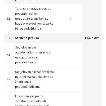
Terenska nastava: posjet
poljoprivrednim
6.1
gospodarstvima koji se
4
bave proizvodnjom žitarica
i/ili pseudožitarica
7
Stručna praksa
Praktikum
Sudjelovanje u
agrotehničkim mjerama u
7.1
uzgoju žitarica i
pseudožitarica
Sudjelovanje u zapažanjima i
mjerenjima na pokusima sa
7.2
žitaricama i
pseudožitaricama
Integrirani projektni
zadatak* - sudjelovati u
proizvodnji od sjetve do