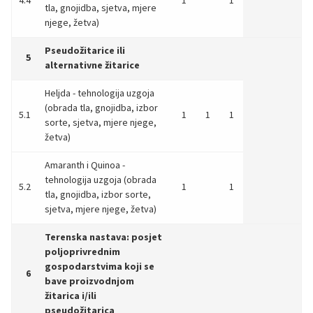
tla, gnojidba, sjetva, mjere
njege, žetva)
Pseudožitarice ili
5
alternativne žitarice
Heljda - tehnologija uzgoja
(obrada tla, gnojidba, izbor
5.1
1
1
1
sorte, sjetva, mjere njege,
žetva)
Amaranth i Quinoa -
tehnologija uzgoja (obrada
5.2
1
1
tla, gnojidba, izbor sorte,
sjetva, mjere njege, žetva)
Terenska nastava: posjet
poljoprivrednim
gospodarstvima koji se
6
bave proizvodnjom
žitarica i/ili
pseudožitarica