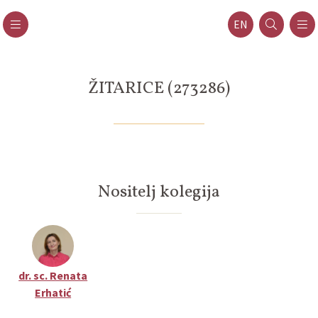
EN
ŽITARICE (273286)
Nositelj kolegija
dr. sc. Renata
Erhatić