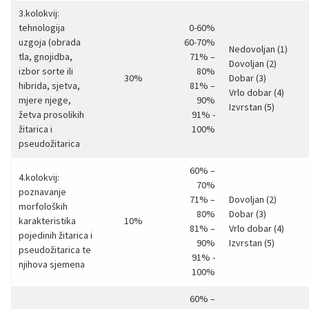
3.kolokvij:
tehnologija
0-60%
uzgoja (obrada
60-70%
Nedovoljan (1)
tla, gnojidba,
71% –
Dovoljan (2)
izbor sorte ili
80%
30%
Dobar (3)
hibrida, sjetva,
81% –
Vrlo dobar (4)
mjere njege,
90%
Izvrstan (5)
žetva prosolikih
91% -
žitarica i
100%
pseudožitarica
60% –
4.kolokvij:
70%
poznavanje
71% –
Dovoljan (2)
morfoloških
80%
Dobar (3)
karakteristika
10%
81% –
Vrlo dobar (4)
pojedinih žitarica i
90%
Izvrstan (5)
pseudožitarica te
91% -
njihova sjemena
100%
60% –