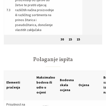
žetve te pratiti utjecaj
7.3
različitih načina proizvodnje
ili različitog sortimenta na
prinos žitarica i
pseudožitarica, donošenje
vlastitih zaključaka
30
15
15
Polaganje ispita
Maksimalno
B
Bodovna
Elementi
bodova ili
s
skala
Ocjena
praćenja
udio u
i
ocjena
ocjeni
n
Prisutnost na