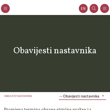
EN
Obavijesti nastavnika
OBAVIJESTI NASTAVNIKA
Promjena termina obrane stručne prakse 14.