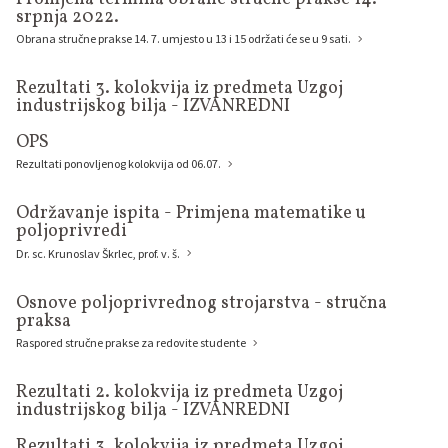
srpnja 2022.
Obrana stručne prakse 14. 7. umjesto u 13 i 15 održati će se u 9 sati.
Rezultati 3. kolokvija iz predmeta Uzgoj
industrijskog bilja - IZVANREDNI
OPS
Rezultati ponovljenog kolokvija od 06.07.
Održavanje ispita - Primjena matematike u
poljoprivredi
Dr. sc. Krunoslav Škrlec, prof. v. š.
Osnove poljoprivrednog strojarstva - stručna
praksa
Raspored stručne prakse za redovite studente
Rezultati 2. kolokvija iz predmeta Uzgoj
industrijskog bilja - IZVANREDNI
Rezultati 3. kolokvija iz predmeta Uzgoj