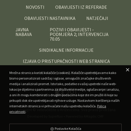
NOVOSTI
OBAVIJESTI IZ REFERADE
OBAVIJESTI NASTAVNIKA
NATJEČAJI
JAVNA
POZIVI I OBAVIJESTI -
NABAVA
PODMJERA 2; INTERVENCIJA
70.05
SINDIKALNE INFORMACIJE
IZJAVA O PRISTUPAČNOSTI WEB STRANICA
OBAVIJEST O PRIVATNOSTI
Mrežna stranica koristi kolačiće (cookies). Kolačiće upotrebljavamo kako
bismo personalizirali sadržaj i oglase, omogućili značajke društvenih
medija i analizirali promet. Isto tako, podatke o vašoj upotrebi naše web-
lokacije dijelimo s partnerima za društvene medije, oglašavanje i analizu,
a oni ih mogu kombinirati s drugim podacima koje ste im pružili ili koje su
prikupili dok ste upotrebljavali njihove usluge. Nastavkom korištenja naših
internetskih stranica vi prihvaćate našu upotrebu kolačića.
Polica
Copyright ©
Veleučilište u Križevcima
. Sva prava pridržana.
privatnosti
.
•
Developed by Superfluo
Powered by AMagdic CMF
v1.20240912
Postavke Kolačića