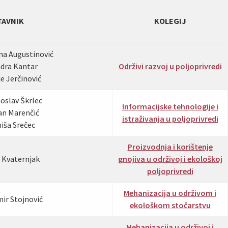
TAVNIK
KOLEGIJ
ana Augustinović
ndra Kantar
Održivi razvoj u poljoprivredi
ije Jerčinović
noslav Škrlec
Informacijske tehnologije i
jan Marenčić
istraživanja u poljoprivredi
niša Srečec
Proizvodnja i korištenje
a Kvaternjak
gnojiva u održivoj i ekološkoj
poljoprivredi
Mehanizacija u održivom i
mir Stojnović
ekološkom stočarstvu
Mehanizacija u održivoj i