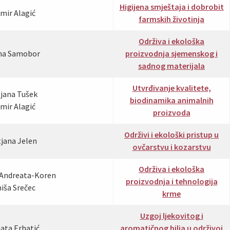
Higijena smještaja i dobrobit
amir Alagić
farmskih životinja
Održiva i ekološka
sna Samobor
proizvodnja sjemenskog i
sadnog materijala
Utvrđivanje kvalitete,
tjana Tušek
biodinamika animalnih
amir Alagić
proizvoda
Održivi i ekološki pristup u
tjana Jelen
ovčarstvu i kozarstvu
Održiva i ekološka
a Andreata-Koren
proizvodnja i tehnologija
niša Srečec
krme
Uzgoj ljekovitog i
nata Erhatić
aromatičnog bilja u održivoj