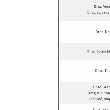
Dr.sc. Ve
Dr.sc. Zvjezd
Dr.sc. Dr
Mr.sc. Tomisl
Dr.sc. Ta
Dr.sc. Bran
Dragutin Kame
Iva Šikač, mag.
Dr.sc. Bran