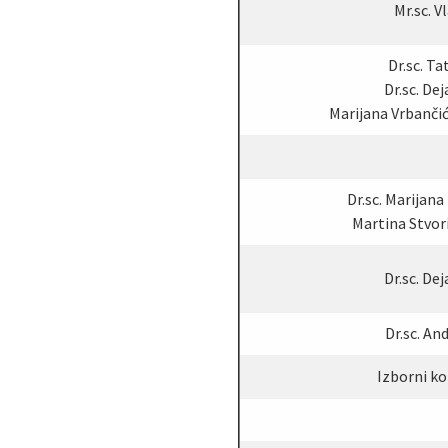
Mr.sc. V
Dr.sc. Ta
Dr.sc. De
Marijana Vrbančić 
Dr.sc. Marijana
Martina Stvori
Dr.sc. De
Dr.sc. And
Izborni kol