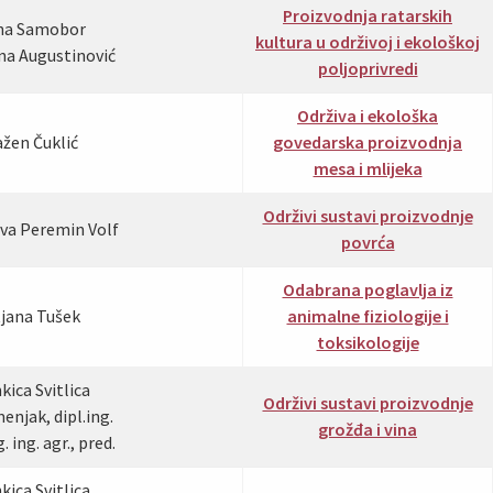
Proizvodnja ratarskih
sna Samobor
kultura u održivoj i ekološkoj
ana Augustinović
poljoprivredi
Održiva i ekološka
ažen Čuklić
govedarska proizvodnja
mesa i mlijeka
Održivi sustavi proizvodnje
ava Peremin Volf
povrća
Odabrana poglavlja iz
tjana Tušek
animalne fiziologije i
toksikologije
kica Svitlica
Održivi sustavi proizvodnje
njak, dipl.ing.
grožđa i vina
 ing. agr., pred.
kica Svitlica