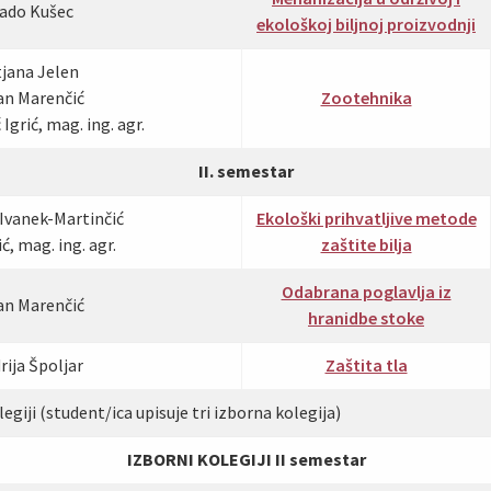
lado Kušec
ekološkoj biljnoj proizvodnji
tjana Jelen
jan Marenčić
Zootehnika
Igrić, mag. ing. agr.
II. semestar
 Ivanek-Martinčić
Ekološki prihvatljive metode
ć, mag. ing. agr.
zaštite bilja
Odabrana poglavlja iz
jan Marenčić
hranidbe stoke
rija Špoljar
Zaštita tla
egiji (student/ica upisuje tri izborna kolegija)
IZBORNI KOLEGIJI II semestar