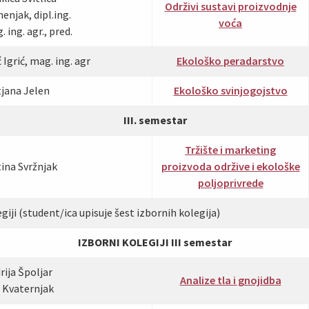
Održivi sustavi proizvodnje
njak, dipl.ing.
voća
 ing. agr., pred.
Igrić, mag. ing. agr
Ekološko peradarstvo
tjana Jelen
Ekološko svinjogojstvo
III. semestar
Tržište i marketing
tina Svržnjak
proizvoda održive i ekološke
poljoprivrede
giji (student/ica upisuje šest izbornih kolegija)
IZBORNI KOLEGIJI III semestar
rija Špoljar
Analize tla i gnojidba
a Kvaternjak