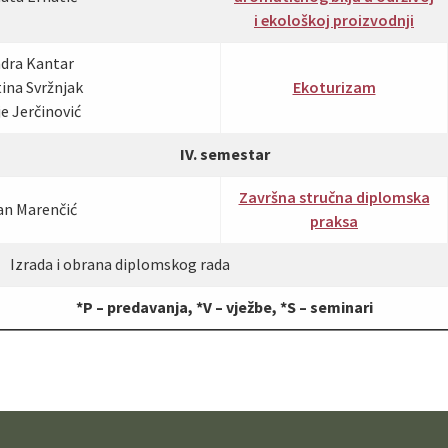
i ekološkoj proizvodnji
ndra Kantar
tina Svržnjak
Ekoturizam
ije Jerčinović
IV. semestar
Završna stručna diplomska
jan Marenčić
praksa
Izrada i obrana diplomskog rada
*P – predavanja, *V – vježbe, *S – seminari