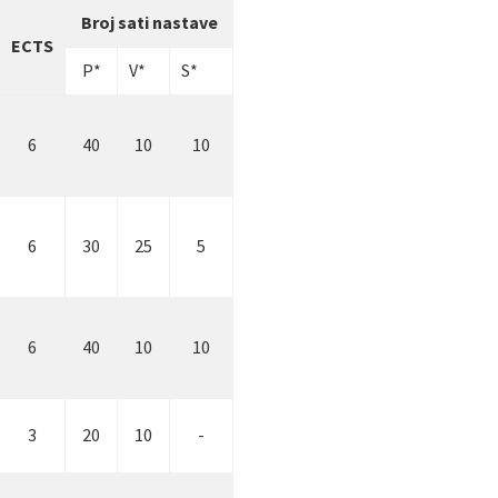
Broj sati nastave
ECTS
P*
V*
S*
6
40
10
10
6
30
25
5
6
40
10
10
3
20
10
-