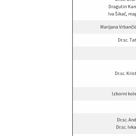
Dragutin Kame
Iva Šikač, mag.
Marijana Vrbančić 
Dr.sc. Ta
Dr.sc. Kris
Izborni kole
Dr.sc. And
Dr.sc. Ivk