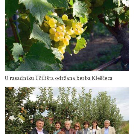
U rasadniku Učilišta održana berba Kleščeca