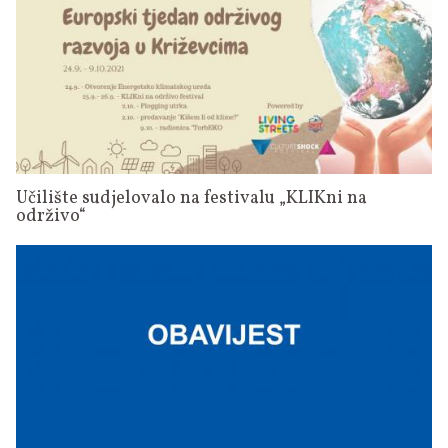
Učilište sudjelovalo na festivalu „KLIKni na
održivo“