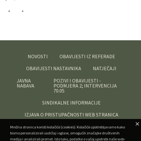
NOVOSTI
OBAVIJESTI IZ REFERADE
OBAVIJESTI NASTAVNIKA
NATJEČAJI
JAVNA
POZIVI I OBAVIJESTI -
NABAVA
PODMJERA 2; INTERVENCIJA
70.05
SINDIKALNE INFORMACIJE
IZJAVA O PRISTUPAČNOSTI WEB STRANICA
OBAVIJEST O PRIVATNOSTI
Mrežna stranica koristi kolačiće (cookies). Kolačiće upotrebljavamo kako
bismo personalizirali sadržaj i oglase, omogućili značajke društvenih
medija i analizirali promet. Isto tako, podatke o vašoj upotrebi naše web-