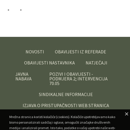
NOVOSTI
OBAVIJESTI IZ REFERADE
OBAVIJESTI NASTAVNIKA
NATJEČAJI
JAVNA
POZIVI I OBAVIJESTI -
NABAVA
PODMJERA 2; INTERVENCIJA
70.05
SINDIKALNE INFORMACIJE
IZJAVA O PRISTUPAČNOSTI WEB STRANICA
OBAVIJEST O PRIVATNOSTI
Mrežna stranica koristi kolačiće (cookies). Kolačiće upotrebljavamo kako
bismo personalizirali sadržaj i oglase, omogućili značajke društvenih
medija i analizirali promet. Isto tako, podatke o vašoj upotrebi naše web-