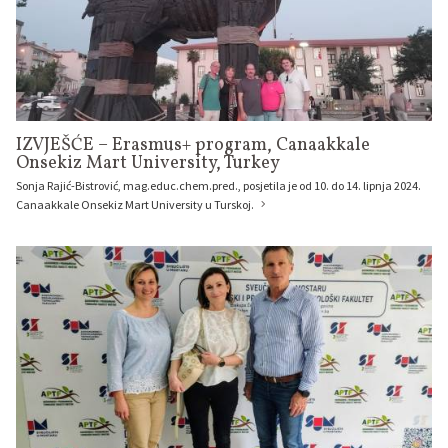
IZVJEŠĆE – Erasmus+ program, Canaakkale
Onsekiz Mart University, Turkey
Sonja Rajić-Bistrović, mag.educ.chem.pred., posjetila je od 10. do 14. lipnja 2024.
Canaakkale Onsekiz Mart University u Turskoj.