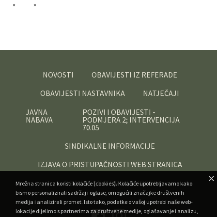
NOVOSTI
OBAVIJESTI IZ REFERADE
OBAVIJESTI NASTAVNIKA
NATJEČAJI
JAVNA
POZIVI I OBAVIJESTI -
NABAVA
PODMJERA 2; INTERVENCIJA
70.05
SINDIKALNE INFORMACIJE
IZJAVA O PRISTUPAČNOSTI WEB STRANICA
OBAVIJEST O PRIVATNOSTI
Mrežna stranica koristi kolačiće (cookies). Kolačiće upotrebljavamo kako
bismo personalizirali sadržaj i oglase, omogućili značajke društvenih
medija i analizirali promet. Isto tako, podatke o vašoj upotrebi naše web-
lokacije dijelimo s partnerima za društvene medije, oglašavanje i analizu,